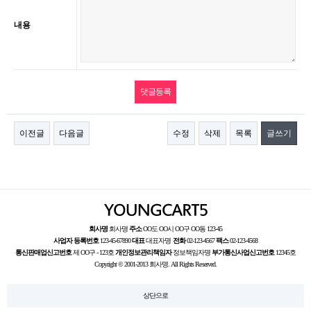
내용
이전글
다음글
수정
삭제
목록
글쓰기
회사명
회사명
주소
OO도 OO시 OO구 OO동 123-45
사업자 등록번호
123-45-67890
대표
대표자명
전화
02-123-4567
팩스
02-123-4568
통신판매업신고번호
제 OO구 - 123호
개인정보관리책임자
정보책임자명
부가통신사업신고번호
12345호
Copyright © 2001-2013 회사명. All Rights Reserved.
상단으로