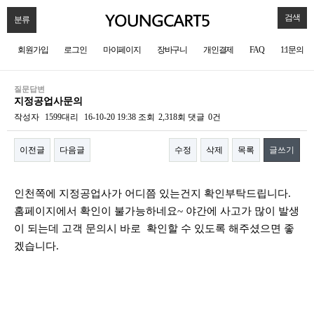
검색
분류
회원가입
로그인
마이페이지
장바구니
개인결제
FAQ
1:1문의
질문답변
지정공업사문의
작성자
1599대리
16-10-20 19:38
조회
2,318회
댓글
0건
이전글
다음글
수정
삭제
목록
글쓰기
본문
인천쪽에 지정공업사가 어디쯤 있는건지 확인부탁드립니다.
홈페이지에서 확인이 불가능하네요~ 야간에 사고가 많이 발생
이 되는데 고객 문의시 바로 확인할 수 있도록 해주셨으면 좋
겠습니다.