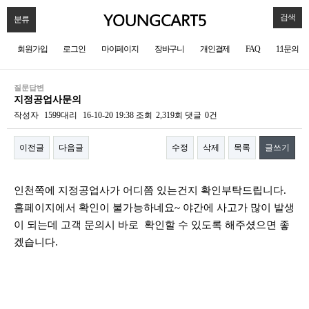
검색
분류
회원가입
로그인
마이페이지
장바구니
개인결제
FAQ
1:1문의
질문답변
지정공업사문의
작성자
1599대리
16-10-20 19:38
조회
2,319회
댓글
0건
이전글
다음글
수정
삭제
목록
글쓰기
본문
인천쪽에 지정공업사가 어디쯤 있는건지 확인부탁드립니다.
홈페이지에서 확인이 불가능하네요~ 야간에 사고가 많이 발생
이 되는데 고객 문의시 바로 확인할 수 있도록 해주셨으면 좋
겠습니다.