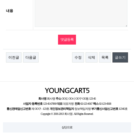
내용
이전글
다음글
수정
삭제
목록
글쓰기
회사명
회사명
주소
OO도 OO시 OO구 OO동 123-45
사업자 등록번호
123-45-67890
대표
대표자명
전화
02-123-4567
팩스
02-123-4568
통신판매업신고번호
제 OO구 - 123호
개인정보관리책임자
정보책임자명
부가통신사업신고번호
12345호
Copyright © 2001-2013 회사명. All Rights Reserved.
상단으로