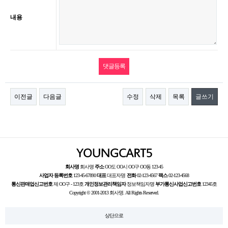
내용
이전글
다음글
수정
삭제
목록
글쓰기
회사명
회사명
주소
OO도 OO시 OO구 OO동 123-45
사업자 등록번호
123-45-67890
대표
대표자명
전화
02-123-4567
팩스
02-123-4568
통신판매업신고번호
제 OO구 - 123호
개인정보관리책임자
정보책임자명
부가통신사업신고번호
12345호
Copyright © 2001-2013 회사명. All Rights Reserved.
상단으로