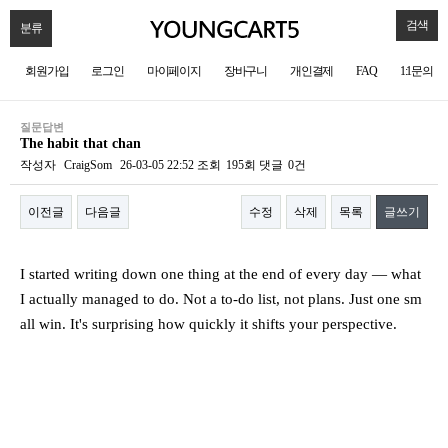
검색
분류
회원가입
로그인
마이페이지
장바구니
개인결제
FAQ
1:1문의
질문답변
The habit that chan
작성자
CraigSom
26-03-05 22:52
조회
195회
댓글
0건
이전글
다음글
수정
삭제
목록
글쓰기
본문
I started writing down one thing at the end of every day — what
I actually managed to do. Not a to-do list, not plans. Just one sm
all win. It's surprising how quickly it shifts your perspective.