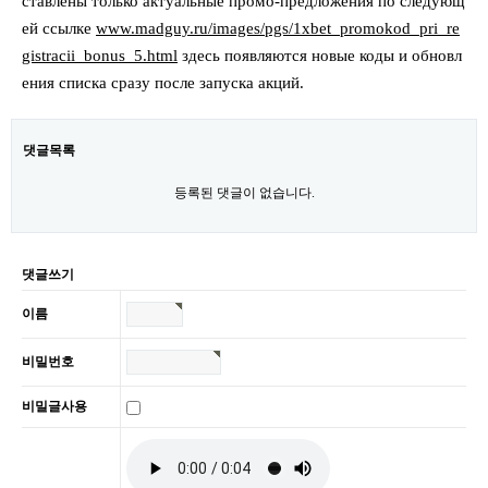
ставлены только актуальные промо-предложения по следующ
ей ссылке
www.madguy.ru/images/pgs/1xbet_promokod_pri_re
gistracii_bonus_5.html
здесь появляются новые коды и обновл
ения списка сразу после запуска акций.
댓글목록
등록된 댓글이 없습니다.
댓글쓰기
이름
비밀번호
비밀글사용