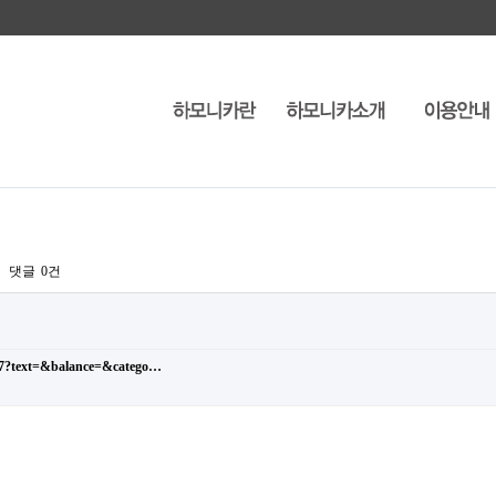
댓글
0건
5647?text=&balance=&catego…