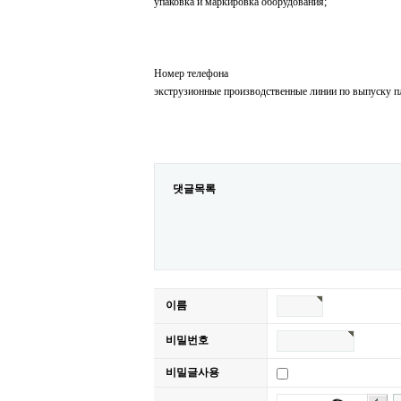
упаковка и маркировка оборудования;
Номер телефона
экструзионные производственные линии по выпуску п
댓글목록
이름
비밀번호
비밀글사용