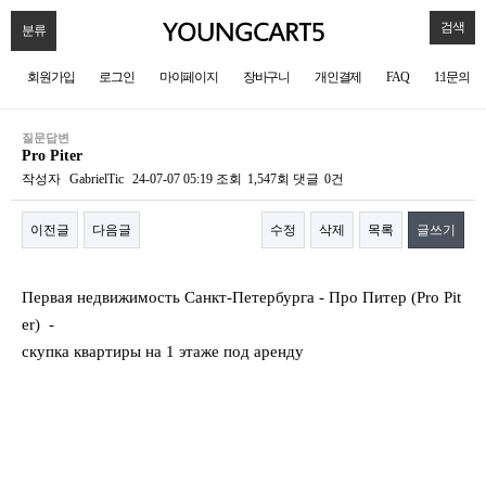
검색
분류
회원가입
로그인
마이페이지
장바구니
개인결제
FAQ
1:1문의
질문답변
Pro Piter
작성자
GabrielTic
24-07-07 05:19
조회
1,547회
댓글
0건
이전글
다음글
수정
삭제
목록
글쓰기
본문
Первая недвижимость Санкт-Петербурга - Про Питер (Pro Pit
er) -
скупка квартиры на 1 этаже под аренду