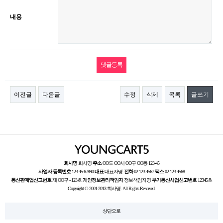
내용
이전글
다음글
수정
삭제
목록
글쓰기
회사명
회사명
주소
OO도 OO시 OO구 OO동 123-45
사업자 등록번호
123-45-67890
대표
대표자명
전화
02-123-4567
팩스
02-123-4568
통신판매업신고번호
제 OO구 - 123호
개인정보관리책임자
정보책임자명
부가통신사업신고번호
12345호
Copyright © 2001-2013 회사명. All Rights Reserved.
상단으로