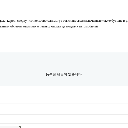
дажи каров, сверху что пользователи могут отыскать свежеиспеченные также бувшие в 
равным образом откликах о разных марках да моделях автомобилей.
등록된 댓글이 없습니다.