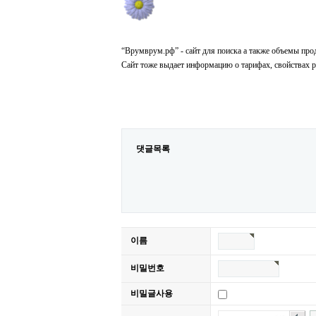
“Врумврум.рф” - сайт для поиска а также объемы про
Сайт тоже выдает информацию о тарифах, свойствах 
댓글목록
이름
비밀번호
비밀글사용