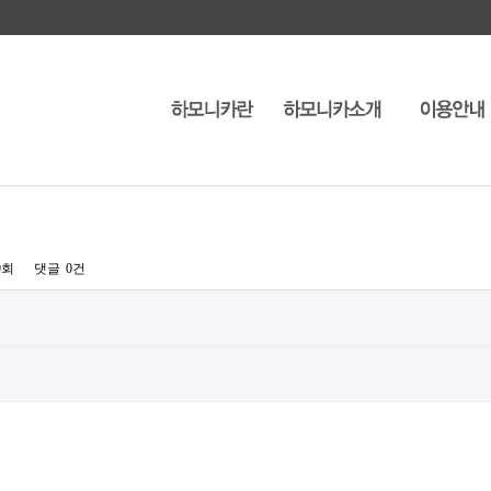
9회
댓글
0건