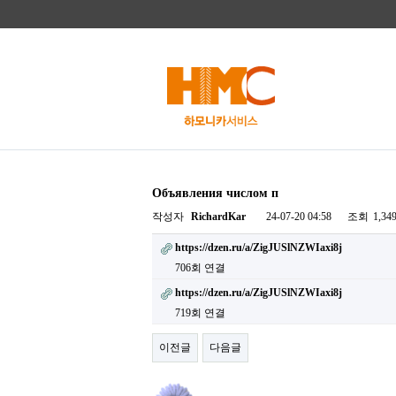
Объявления числом п
작성자
RichardKar
24-07-20 04:58
조회
1,34
https://dzen.ru/a/ZigJUSlNZWIaxi8j
706회 연결
https://dzen.ru/a/ZigJUSlNZWIaxi8j
719회 연결
이전글
다음글