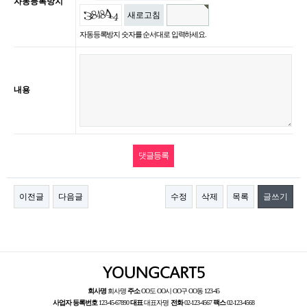
자동등록방지
새로고침
자동등록방지 숫자를 순서대로 입력하세요.
내용
이전글
다음글
수정
삭제
목록
글쓰기
회사명
회사명
주소
OO도 OO시 OO구 OO동 123-45
사업자 등록번호
123-45-67890
대표
대표자명
전화
02-123-4567
팩스
02-123-4568