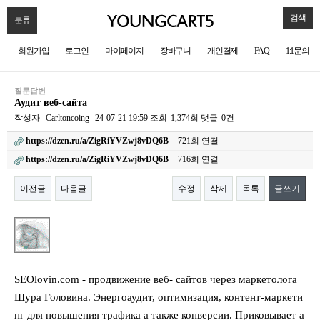
검색
분류
회원가입
로그인
마이페이지
장바구니
개인결제
FAQ
1:1문의
질문답변
Аудит веб-сайта
작성자
Carltoncoing
24-07-21 19:59
조회
1,374회
댓글
0건
https://dzen.ru/a/ZigRiYVZwj8vDQ6B
721회 연결
https://dzen.ru/a/ZigRiYVZwj8vDQ6B
716회 연결
이전글
다음글
수정
삭제
목록
글쓰기
본문
SEOlovin.com - продвижение веб- сайтов через маркетолога
Шура Головина. Энергоаудит, оптимизация, контент-маркети
нг для повышения трафика а также конверсии. Приковывает а