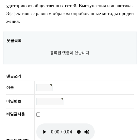
удиторию из общественных сетей. Выступления и аналитика.
Эффективные равным образом опробованные методы продви
жения.
댓글목록
등록된 댓글이 없습니다.
댓글쓰기
이름
비밀번호
비밀글사용