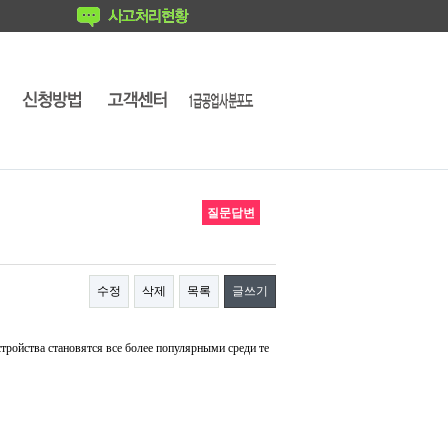
질문답변
수정
삭제
목록
글쓰기
тройства становятся все более популярными среди те