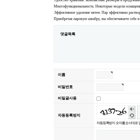
Удобство хранения: Компактные размеры и продуманн
Многофункциональность: Некоторые модели оснащены 
Эффективное удаление пятен: Пар эффективно растворя
Приобретая паровую швабру, вы обеспечиваете себе и
댓글목록
이름
비밀번호
비밀글사용
숫
자
새
자동등록방지
음
로
자동등록방지 숫자를 순서대로 
성
고
듣
침
기