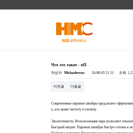
Что это такое - пП
작성자
Michaelerrow
24-08-05 21:51
조회
1,
이전글
다음글
Современные паровые швабры предлагают эффективный 
х, кто ценит чистоту и гигиену.
Экологичность: Использование пара позволяет отказа
Быстрый нагрев: Паровые швабры быстро готовы к ис