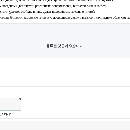
ый дизайн делают их удобными для хранения даже в небольших помещениях.
насадками для чистки различных поверхностей, включая окна и мебель.
ет и удаляет стойкие пятна, делая поверхность идеально чистой.
 своим близким здоровую и чистую домашнюю среду, при этом значительно облегчая пр
등록된 댓글이 없습니다.
입력하세요.