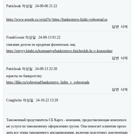
Patricksak
작성일
24-09-06 21:22
https://www.google.co.ve/url?q=https://bankrotstvo-fizilic-volgograd.ru
답변
삭제
FrankGeomi
작성일
24-09-13 01:22
списание долгов по кредитам физических лиц
https://otzyvy.kitabi.ru/kompaniya/bankrotstvo-fizicheskih-lic-v-krasnodare
답변
삭제
Patricksak
작성일
24-09-13 22:20
юристы по банкротству
https://llike.ru/volgograd/bankrotstvo_fizlits_v_volgograde
답변
삭제
Craigfuche
작성일
24-10-22 13:29
Таможенный представитель СБ Карго - компания, предоставляющая комплексн
ые услуги по таможенному оформлению грузов. Она помогает клиентам прохо
дить все этапы таможенного декларирования, включая подготовку документаци