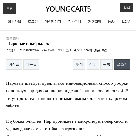
검색
분류
회원가입
로그인
마이페이지
장바구니
개인결제
FAQ
1:1문의
질문답변
Паровые швабры: эк
작성자
Michaelerrow
24-08-10 19:12
조회
4,687,724회
댓글
8건
이전글
다음글
수정
삭제
목록
글쓰기
본문
Паровые швабры предлагают инновационный способ уборки,
используя пар для очищения и дезинфекции поверхностей. Э
ти устройства становятся незаменимыми для многих домохо
зяйств.
Глубокая очистка: Пар проникает в микропоры поверхности,
удаляя даже самые стойкие загрязнения.