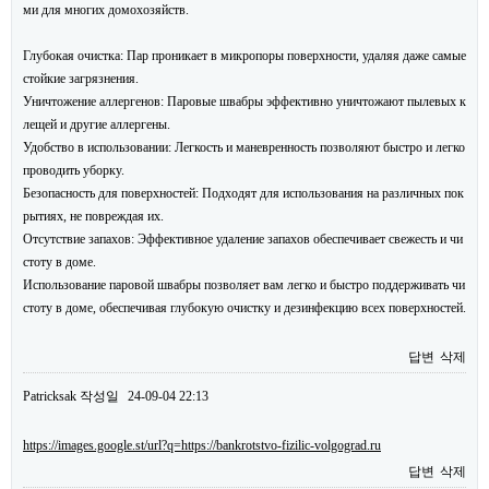
ми для многих домохозяйств.
Глубокая очистка: Пар проникает в микропоры поверхности, удаляя даже самые
стойкие загрязнения.
Уничтожение аллергенов: Паровые швабры эффективно уничтожают пылевых к
лещей и другие аллергены.
Удобство в использовании: Легкость и маневренность позволяют быстро и легко
проводить уборку.
Безопасность для поверхностей: Подходят для использования на различных пок
рытиях, не повреждая их.
Отсутствие запахов: Эффективное удаление запахов обеспечивает свежесть и чи
стоту в доме.
Использование паровой швабры позволяет вам легко и быстро поддерживать чи
стоту в доме, обеспечивая глубокую очистку и дезинфекцию всех поверхностей.
답변
삭제
Patricksak
작성일
24-09-04 22:13
https://images.google.st/url?q=https://bankrotstvo-fizilic-volgograd.ru
답변
삭제