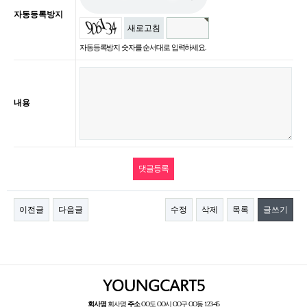
자동등록방지
새로고침
자동등록방지 숫자를 순서대로 입력하세요.
내용
이전글
다음글
수정
삭제
목록
글쓰기
회사명
회사명
주소
OO도 OO시 OO구 OO동 123-45