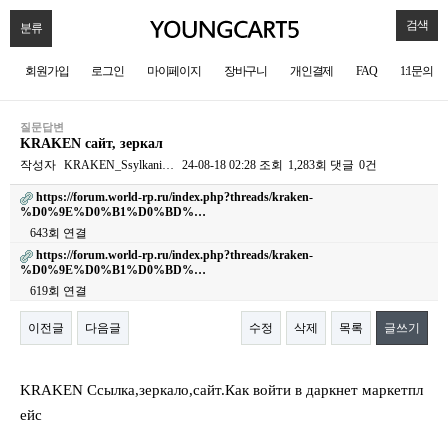
검색
분류
회원가입
로그인
마이페이지
장바구니
개인결제
FAQ
1:1문의
질문답변
KRAKEN сайт, зеркал
작성자
KRAKEN_Ssylkani…
24-08-18 02:28
조회
1,283회
댓글
0건
https://forum.world-rp.ru/index.php?threads/kraken-
%D0%9E%D0%B1%D0%BD%…
643회 연결
https://forum.world-rp.ru/index.php?threads/kraken-
%D0%9E%D0%B1%D0%BD%…
619회 연결
이전글
다음글
수정
삭제
목록
글쓰기
본문
KRAKEN Ссылка,зеркало,сайт.Как войти в даркнет маркетпл
ейс