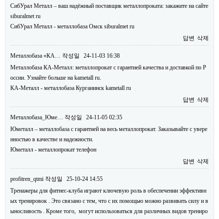
СибУрал Металл – ваш надёжный поставщик металлопроката: закажите на сайте
siburalmet ru
СибУрал Металл - металлобаза Омск siburalmet ru
답변
삭제
Металлобаза «КА…
작성일
24-11-03 16:38
Металлобаза КА-Металл: металлопрокат с гарантией качества и доставкой по Р
оссии. Узнайте больше на kametall ru.
КА-Металл - металлобаза Курганинск kametall ru
답변
삭제
Металлобаза_Юме…
작성일
24-11-05 02:35
Юметалл – металлобаза с гарантией на весь металлопрокат. Заказывайте с увере
нностью в качестве и надежности.
Юметалл - металлопрокат телефон
답변
삭제
profitren_qtmi
작성일
25-10-24 14:55
Тренажеры для фитнес-клуба играют ключевую роль в обеспечении эффективн
ых тренировок . Это связано с тем, что с их помощью можно развивать силу и в
ыносливость . Кроме того, могут использоваться для различных видов трениро