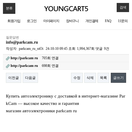
검색
분류
회원가입
로그인
마이페이지
장바구니
개인결제
FAQ
1:1문의
질문답변
info@parkcam.ru
작성자
parkcam_ru_niOi
24-10-10 09:45
조회
1,994,367회
댓글
9건
http://parkcam ru
705회 연결
http://parkcam ru
698회 연결
이전글
다음글
수정
삭제
목록
글쓰기
본문
Купить автоэлектронику с доставкой в интернет-магазине Par
kCam — высокое качество и гарантия
магазин автоэлектроники parkcam ru