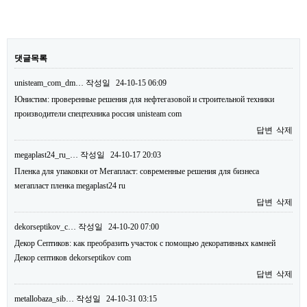
댓글목록
unisteam_com_dm…
작성일
24-10-15 06:09
Юнистим: проверенные решения для нефтегазовой и строительной техники
производители спецтехника россия unisteam com
답변
삭제
megaplast24_ru_…
작성일
24-10-17 20:03
Пленка для упаковки от Мегапласт: современные решения для бизнеса
мегапласт пленка megaplast24 ru
답변
삭제
dekorseptikov_c…
작성일
24-10-20 07:00
Декор Септиков: как преобразить участок с помощью декоративных камней
Декор септиков dekorseptikov com
답변
삭제
metallobaza_sib…
작성일
24-10-31 03:15