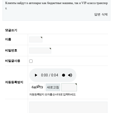
Клиенты найдут в автопарке как бюджетные машины, так и VIP-класса транспор
т.
답변
삭제
댓글쓰기
이름
비밀번호
비밀글사용
자동등록방지
새로고침
자동등록방지 숫자를 순서대로 입력하세요.