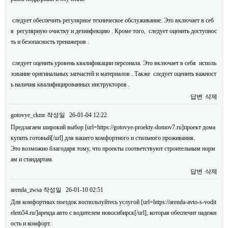
следует обеспечить регулярное техническое обслуживание. Это включает в себ
я регулярную очистку и дезинфекцию . Кроме того, следует оценить доступнос
ть и безопасность тренажеров .
следует оценить уровень квалификации персонала. Это включает в себя исполь
зование оригинальных запчастей и материалов . Также следует оценить важност
ь наличия квалифицированных инструкторов .
답변
삭제
gotovye_ckmr
작성일
26-01-04 12:22
Предлагаем широкий выбор [url=https://gotovye-proekty-domov7.ru]проект дома
купить готовый[/url] для вашего комфортного и стильного проживания.
Это возможно благодаря тому, что проекты соответствуют строительным норм
ам и стандартам.
답변
삭제
arenda_zwsa
작성일
26-01-10 02:51
Для комфортных поездок воспользуйтесь услугой [url=https://arenda-avto-s-vodit
elem54.ru/]аренда авто с водителем новосибирск[/url], которая обеспечит надежн
ость и комфорт.