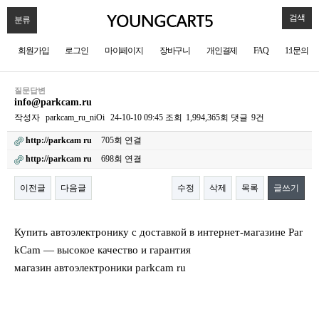
검색
분류
회원가입
로그인
마이페이지
장바구니
개인결제
FAQ
1:1문의
질문답변
info@parkcam.ru
작성자
parkcam_ru_niOi
24-10-10 09:45
조회
1,994,365회
댓글
9건
http://parkcam ru
705회 연결
http://parkcam ru
698회 연결
이전글
다음글
수정
삭제
목록
글쓰기
본문
Купить автоэлектронику с доставкой в интернет-магазине Par
kCam — высокое качество и гарантия
магазин автоэлектроники parkcam ru