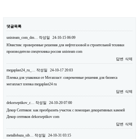
댓글목록
unisteam_com_dm…
작성일
24-10-15 06:09
Юнистим: проверенные решения для нефтегазовой и строительной техники
производители спецтехника россия unisteam com
답변
삭제
megaplast24_ru_…
작성일
24-10-17 20:03
Пленка для упаковки от Мегапласт: современные решения для бизнеса
мегапласт пленка megaplast24 ru
답변
삭제
dekorseptikov_c…
작성일
24-10-20 07:00
Декор Септиков: как преобразить участок с помощью декоративных камней
Декор септиков dekorseptikov com
답변
삭제
metallobaza_sib…
작성일
24-10-31 03:15