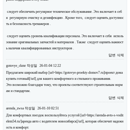
следует обеспечить регулярное техническое обслуживание. Это включает в себ
я регулярную очистку и дезинфекцию . Кроме того, следует оценить доступнос
ть и безопасность тренажеров .
следует оценить уровень квалификации персонала. Это включает в себя исполь
зование оригинальных запчастей и материалов . Также следует оценить важност
ь наличия квалифицированных инструкторов .
답변
삭제
gotovye_ckmr
작성일
26-01-04 12:22
Предлагаем широкий выбор [url=https://gotovye-proekty-domov7.ru]проект дома
купить готовый[/url] для вашего комфортного и стильного проживания.
Это возможно благодаря тому, что проекты соответствуют строительным норм
ам и стандартам.
답변
삭제
arenda_zwsa
작성일
26-01-10 02:51
Для комфортных поездок воспользуйтесь услугой [url=https://arenda-avto-s-vodit
elem54.ru/]аренда авто с водителем новосибирск[/url], которая обеспечит надежн
ость и комфорт.