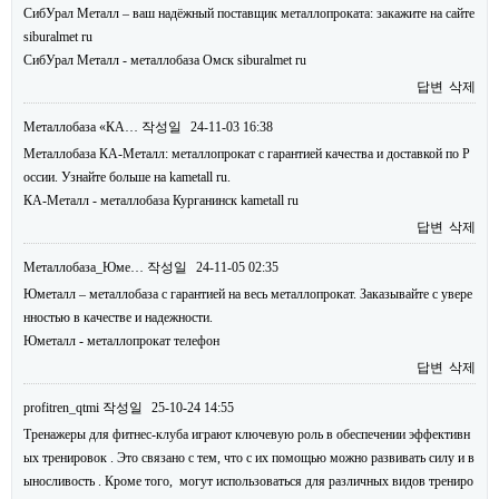
СибУрал Металл – ваш надёжный поставщик металлопроката: закажите на сайте
siburalmet ru
СибУрал Металл - металлобаза Омск siburalmet ru
답변
삭제
Металлобаза «КА…
작성일
24-11-03 16:38
Металлобаза КА-Металл: металлопрокат с гарантией качества и доставкой по Р
оссии. Узнайте больше на kametall ru.
КА-Металл - металлобаза Курганинск kametall ru
답변
삭제
Металлобаза_Юме…
작성일
24-11-05 02:35
Юметалл – металлобаза с гарантией на весь металлопрокат. Заказывайте с увере
нностью в качестве и надежности.
Юметалл - металлопрокат телефон
답변
삭제
profitren_qtmi
작성일
25-10-24 14:55
Тренажеры для фитнес-клуба играют ключевую роль в обеспечении эффективн
ых тренировок . Это связано с тем, что с их помощью можно развивать силу и в
ыносливость . Кроме того, могут использоваться для различных видов трениро