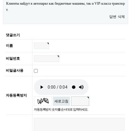
Клиенты найдут в автопарке как бюджетные машины, так и VIP-класса транспор
т.
답변
삭제
댓글쓰기
이름
비밀번호
비밀글사용
자동등록방지
새로고침
자동등록방지 숫자를 순서대로 입력하세요.