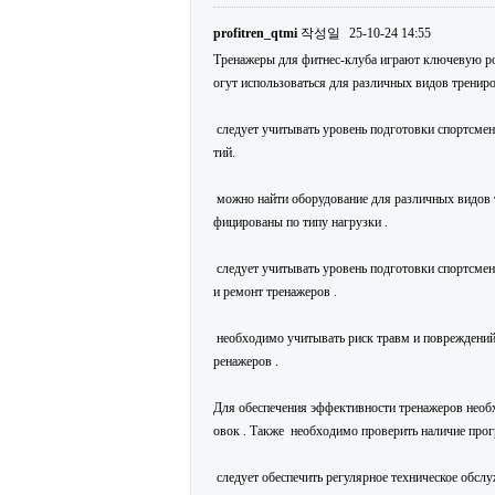
profitren_qtmi
작성일
25-10-24 14:55
Тренажеры для фитнес-клуба играют ключевую рол
огут использоваться для различных видов тренир
следует учитывать уровень подготовки спортсмено
тий.
можно найти оборудование для различных видов т
фицированы по типу нагрузки .
следует учитывать уровень подготовки спортсмен
и ремонт тренажеров .
необходимо учитывать риск травм и повреждений .
ренажеров .
Для обеспечения эффективности тренажеров необх
овок . Также необходимо проверить наличие про
следует обеспечить регулярное техническое обслу