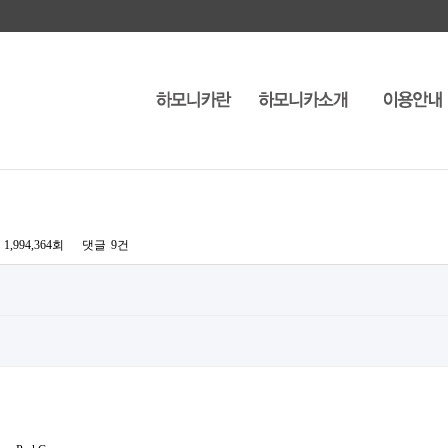
1,994,364회
댓글
9건