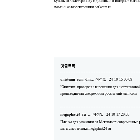
Купить автоэлектронику с доставкой в интернет-мага
магазин автоэлектроники parkcam ru
댓글목록
unisteam_com_dm…
작성일
24-10-15 06:09
Юнистим: проверенные решения для нефтегазовой
производители спецтехника россия unisteam com
megaplast24_ru_…
작성일
24-10-17 20:03
Пленка для упаковки от Мегапласт: современные 
мегапласт пленка megaplast24 ru