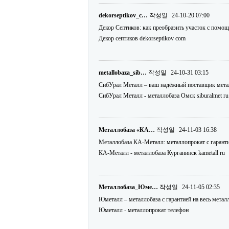
dekorseptikov_c…
작성일
24-10-20 07:00
Декор Септиков: как преобразить участок с помо
Декор септиков dekorseptikov com
metallobaza_sib…
작성일
24-10-31 03:15
СибУрал Металл – ваш надёжный поставщик металло
СибУрал Металл - металлобаза Омск siburalmet ru
Металлобаза «КА…
작성일
24-11-03 16:38
Металлобаза КА-Металл: металлопрокат с гарантией
КА-Металл - металлобаза Курганинск kametall ru
Металлобаза_Юме…
작성일
24-11-05 02:35
Юметалл – металлобаза с гарантией на весь металл
Юметалл - металлопрокат телефон