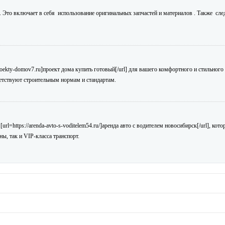
. Это включает в себя использование оригинальных запчастей и материалов . Также сл
roekty-domov7.ru]проект дома купить готовый[/url] для вашего комфортного и стильного
етствуют строительным нормам и стандартам.
l=https://arenda-avto-s-voditelem54.ru/]аренда авто с водителем новосибирск[/url], кот
ы, так и VIP-класса транспорт.