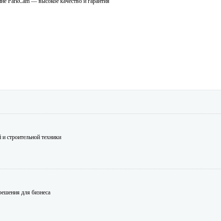
зине ParkCam — высокое качество и гарантия
 и строительной техники
решения для бизнеса