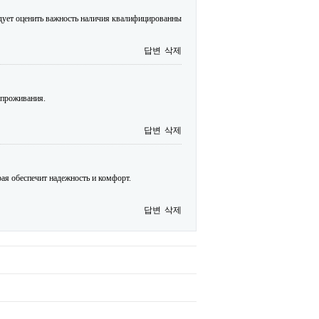
едует оценить важность наличия квалифицированны
답변
삭제
 проживания.
답변
삭제
орая обеспечит надежность и комфорт.
답변
삭제