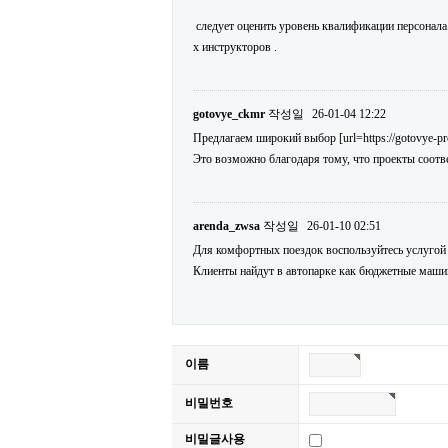
следует оценить уровень квалификации персонала
х инструкторов .
gotovye_ckmr
작성일
26-01-04 12:22
Предлагаем широкий выбор [url=https://gotovye-p
Это возможно благодаря тому, что проекты соотв
arenda_zwsa
작성일
26-01-10 02:51
Для комфортных поездок воспользуйтесь услугой [ur
Клиенты найдут в автопарке как бюджетные машин
이름
비밀번호
비밀글사용