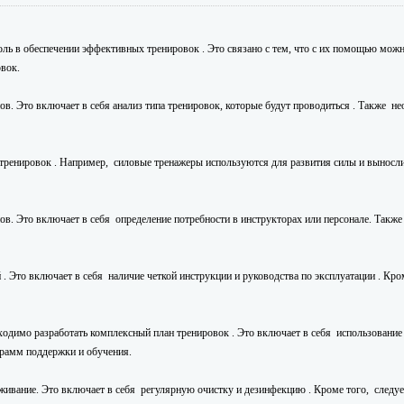
ь в обеспечении эффективных тренировок . Это связано с тем, что с их помощью можно
овок.
в. Это включает в себя анализ типа тренировок, которые будут проводиться . Также н
ренировок . Например, силовые тренажеры используются для развития силы и вынослив
ов. Это включает в себя определение потребности в инструкторах или персонале. Такж
 Это включает в себя наличие четкой инструкции и руководства по эксплуатации . Кро
одимо разработать комплексный план тренировок . Это включает в себя использование 
грамм поддержки и обучения.
живание. Это включает в себя регулярную очистку и дезинфекцию . Кроме того, следует