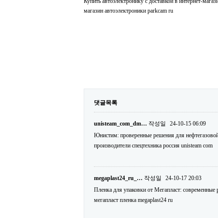
Купить автоэлектронику с доставкой в интернет-мага
магазин автоэлектроники parkcam ru
댓글목록
unisteam_com_dm…
작성일
24-10-15 06:09
Юнистим: проверенные решения для нефтегазовой
производители спецтехника россия unisteam com
megaplast24_ru_…
작성일
24-10-17 20:03
Пленка для упаковки от Мегапласт: современные 
мегапласт пленка megaplast24 ru