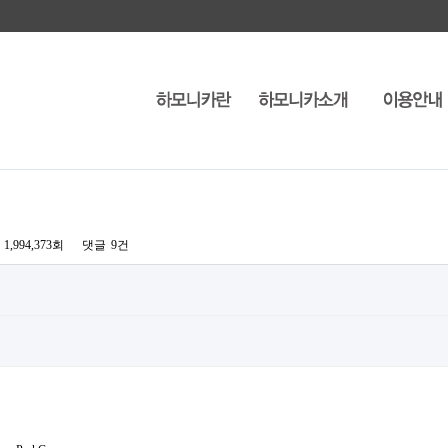
1,994,373회
댓글
9건