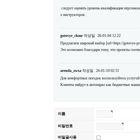
следует оценить уровень квалификации персонала
х инструкторов .
gotovye_ckmr
작성일
26-01-04 12:22
Предлагаем широкий выбор [url=https://gotovye-p
Это возможно благодаря тому, что проекты соотв
arenda_zwsa
작성일
26-01-10 02:51
Для комфортных поездок воспользуйтесь услугой [ur
Клиенты найдут в автопарке как бюджетные машин
이름
비밀번호
비밀글사용