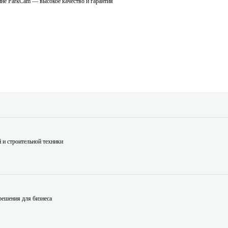
зине ParkCam — высокое качество и гарантия
 и строительной техники
решения для бизнеса