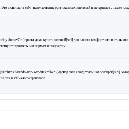
. Это включает в себя использование оригинальных запчастей и материалов . Также сл
roekty-domov7.ru]проект дома купить готовый[/url] для вашего комфортного и стильного
етствуют строительным нормам и стандартам.
l=https://arenda-avto-s-voditelem54.ru/]аренда авто с водителем новосибирск[/url], кот
ы, так и VIP-класса транспорт.