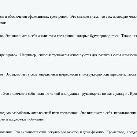
ь в обеспечении эффективных тренировок . Это связано с тем, что с их помощью можно
овок.
в. Это включает в себя анализ типа тренировок, которые будут проводиться . Также н
ренировок . Например, силовые тренажеры используются для развития силы и вынослив
ов. Это включает в себя определение потребности в инструкторах или персонале. Такж
 Это включает в себя наличие четкой инструкции и руководства по эксплуатации . Кро
одимо разработать комплексный план тренировок . Это включает в себя использование 
грамм поддержки и обучения.
живание. Это включает в себя регулярную очистку и дезинфекцию . Кроме того, следует