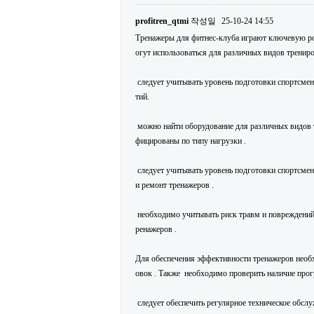
profitren_qtmi
작성일
25-10-24 14:55
Тренажеры для фитнес-клуба играют ключевую рол
огут использоваться для различных видов тренир
следует учитывать уровень подготовки спортсмено
тий.
можно найти оборудование для различных видов т
фицированы по типу нагрузки .
следует учитывать уровень подготовки спортсмен
и ремонт тренажеров .
необходимо учитывать риск травм и повреждений .
ренажеров .
Для обеспечения эффективности тренажеров необх
овок . Также необходимо проверить наличие про
следует обеспечить регулярное техническое обслу