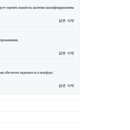
едует оценить важность наличия квалифицированны
답변
삭제
 проживания.
답변
삭제
орая обеспечит надежность и комфорт.
답변
삭제