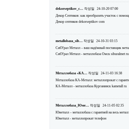
dekorseptikov_c…
작성일
24-10-20 07:00
Декор Септиков: как преобразить участок с помо
Декор септиков dekorseptikov com
metallobaza_sib…
작성일
24-10-31 03:15
СибУрал Металл – ваш надёжный поставщик металло
СибУрал Металл - металлобаза Омск siburalmet ru
Металлобаза «КА…
작성일
24-11-03 16:38
Металлобаза КА-Металл: металлопрокат с гарантией
КА-Металл - металлобаза Курганинск kametall ru
Металлобаза_Юме…
작성일
24-11-05 02:35
Юметалл – металлобаза с гарантией на весь металл
Юметалл - металлопрокат телефон