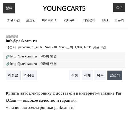
검색
분류
회원가입
로그인
마이페이지
장바구니
개인결제
FAQ
1:1문의
질문답변
info@parkcam.ru
작성자
parkcam_ru_niOi
24-10-10 09:45
조회
1,994,375회
댓글
9건
http://parkcam ru
705회 연결
http://parkcam ru
699회 연결
이전글
다음글
수정
삭제
목록
글쓰기
본문
Купить автоэлектронику с доставкой в интернет-магазине Par
kCam — высокое качество и гарантия
магазин автоэлектроники parkcam ru