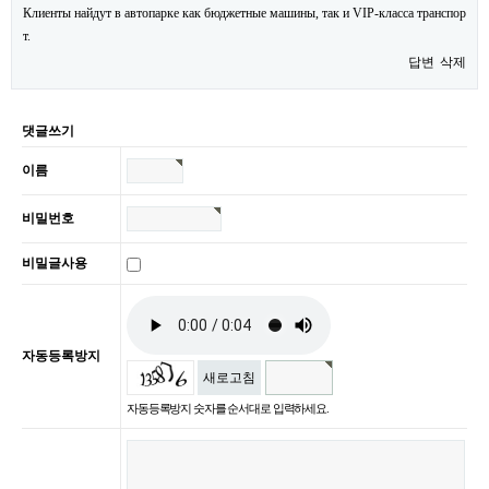
Клиенты найдут в автопарке как бюджетные машины, так и VIP-класса транспор
т.
답변
삭제
댓글쓰기
이름
비밀번호
비밀글사용
자동등록방지
새로고침
자동등록방지 숫자를 순서대로 입력하세요.