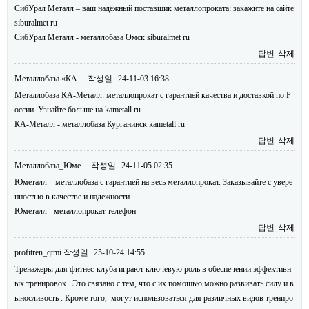
СибУрал Металл – ваш надёжный поставщик металлопроката: закажите на сайте
siburalmet ru
СибУрал Металл - металлобаза Омск siburalmet ru
답변
삭제
Металлобаза «КА…
작성일
24-11-03 16:38
Металлобаза КА-Металл: металлопрокат с гарантией качества и доставкой по Р
оссии. Узнайте больше на kametall ru.
КА-Металл - металлобаза Курганинск kametall ru
답변
삭제
Металлобаза_Юме…
작성일
24-11-05 02:35
Юметалл – металлобаза с гарантией на весь металлопрокат. Заказывайте с увере
нностью в качестве и надежности.
Юметалл - металлопрокат телефон
답변
삭제
profitren_qtmi
작성일
25-10-24 14:55
Тренажеры для фитнес-клуба играют ключевую роль в обеспечении эффективн
ых тренировок . Это связано с тем, что с их помощью можно развивать силу и в
ыносливость . Кроме того, могут использоваться для различных видов трениро