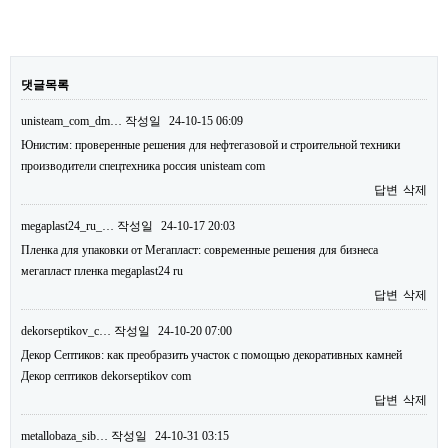
댓글목록
unisteam_com_dm…
작성일
24-10-15 06:09
Юнистим: проверенные решения для нефтегазовой и строительной техники
производители спецтехника россия unisteam com
답변
삭제
megaplast24_ru_…
작성일
24-10-17 20:03
Пленка для упаковки от Мегапласт: современные решения для бизнеса
мегапласт пленка megaplast24 ru
답변
삭제
dekorseptikov_c…
작성일
24-10-20 07:00
Декор Септиков: как преобразить участок с помощью декоративных камней
Декор септиков dekorseptikov com
답변
삭제
metallobaza_sib…
작성일
24-10-31 03:15