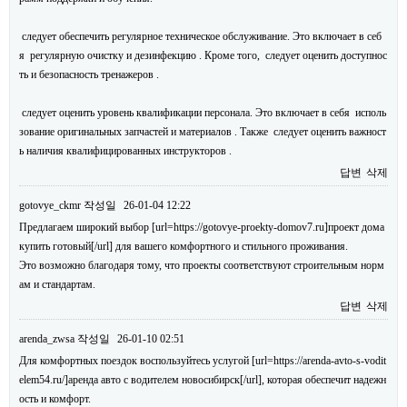
следует обеспечить регулярное техническое обслуживание. Это включает в себ
я регулярную очистку и дезинфекцию . Кроме того, следует оценить доступнос
ть и безопасность тренажеров .
следует оценить уровень квалификации персонала. Это включает в себя исполь
зование оригинальных запчастей и материалов . Также следует оценить важност
ь наличия квалифицированных инструкторов .
답변
삭제
gotovye_ckmr
작성일
26-01-04 12:22
Предлагаем широкий выбор [url=https://gotovye-proekty-domov7.ru]проект дома
купить готовый[/url] для вашего комфортного и стильного проживания.
Это возможно благодаря тому, что проекты соответствуют строительным норм
ам и стандартам.
답변
삭제
arenda_zwsa
작성일
26-01-10 02:51
Для комфортных поездок воспользуйтесь услугой [url=https://arenda-avto-s-vodit
elem54.ru/]аренда авто с водителем новосибирск[/url], которая обеспечит надежн
ость и комфорт.