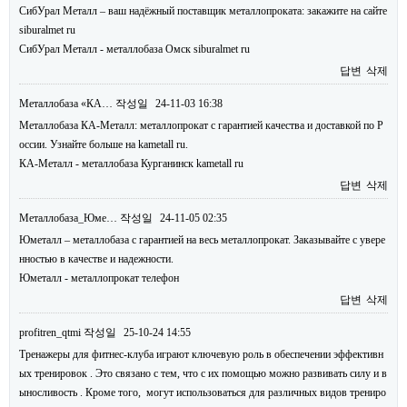
СибУрал Металл – ваш надёжный поставщик металлопроката: закажите на сайте
siburalmet ru
СибУрал Металл - металлобаза Омск siburalmet ru
답변
삭제
Металлобаза «КА…
작성일
24-11-03 16:38
Металлобаза КА-Металл: металлопрокат с гарантией качества и доставкой по Р
оссии. Узнайте больше на kametall ru.
КА-Металл - металлобаза Курганинск kametall ru
답변
삭제
Металлобаза_Юме…
작성일
24-11-05 02:35
Юметалл – металлобаза с гарантией на весь металлопрокат. Заказывайте с увере
нностью в качестве и надежности.
Юметалл - металлопрокат телефон
답변
삭제
profitren_qtmi
작성일
25-10-24 14:55
Тренажеры для фитнес-клуба играют ключевую роль в обеспечении эффективн
ых тренировок . Это связано с тем, что с их помощью можно развивать силу и в
ыносливость . Кроме того, могут использоваться для различных видов трениро