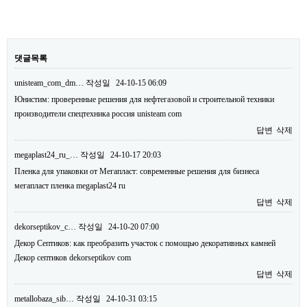
댓글목록
unisteam_com_dm…
작성일
24-10-15 06:09
Юнистим: проверенные решения для нефтегазовой и строительной техники
производители спецтехника россия unisteam com
답변
삭제
megaplast24_ru_…
작성일
24-10-17 20:03
Пленка для упаковки от Мегапласт: современные решения для бизнеса
мегапласт пленка megaplast24 ru
답변
삭제
dekorseptikov_c…
작성일
24-10-20 07:00
Декор Септиков: как преобразить участок с помощью декоративных камней
Декор септиков dekorseptikov com
답변
삭제
metallobaza_sib…
작성일
24-10-31 03:15