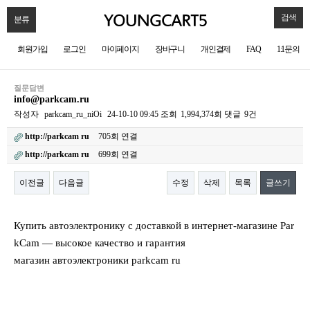
검색
분류
회원가입
로그인
마이페이지
장바구니
개인결제
FAQ
1:1문의
질문답변
info@parkcam.ru
작성자
parkcam_ru_niOi
24-10-10 09:45
조회
1,994,374회
댓글
9건
http://parkcam ru
705회 연결
http://parkcam ru
699회 연결
이전글
다음글
수정
삭제
목록
글쓰기
본문
Купить автоэлектронику с доставкой в интернет-магазине Par
kCam — высокое качество и гарантия
магазин автоэлектроники parkcam ru