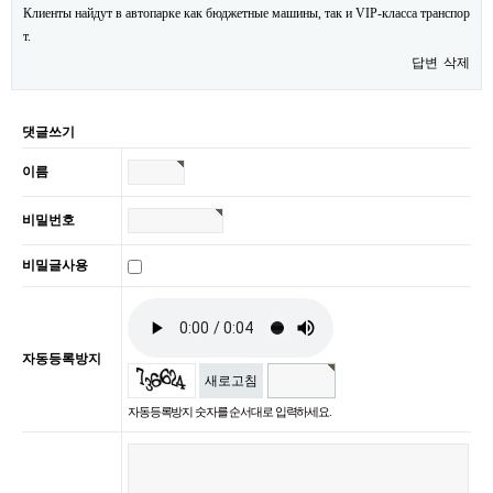
Клиенты найдут в автопарке как бюджетные машины, так и VIP-класса транспор
т.
답변
삭제
댓글쓰기
이름
비밀번호
비밀글사용
자동등록방지
새로고침
자동등록방지 숫자를 순서대로 입력하세요.