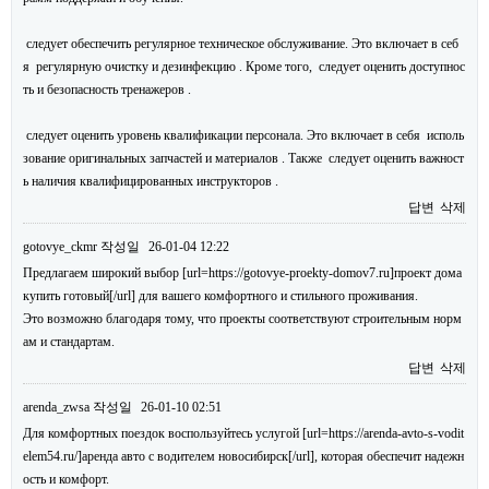
следует обеспечить регулярное техническое обслуживание. Это включает в себ
я регулярную очистку и дезинфекцию . Кроме того, следует оценить доступнос
ть и безопасность тренажеров .
следует оценить уровень квалификации персонала. Это включает в себя исполь
зование оригинальных запчастей и материалов . Также следует оценить важност
ь наличия квалифицированных инструкторов .
답변
삭제
gotovye_ckmr
작성일
26-01-04 12:22
Предлагаем широкий выбор [url=https://gotovye-proekty-domov7.ru]проект дома
купить готовый[/url] для вашего комфортного и стильного проживания.
Это возможно благодаря тому, что проекты соответствуют строительным норм
ам и стандартам.
답변
삭제
arenda_zwsa
작성일
26-01-10 02:51
Для комфортных поездок воспользуйтесь услугой [url=https://arenda-avto-s-vodit
elem54.ru/]аренда авто с водителем новосибирск[/url], которая обеспечит надежн
ость и комфорт.