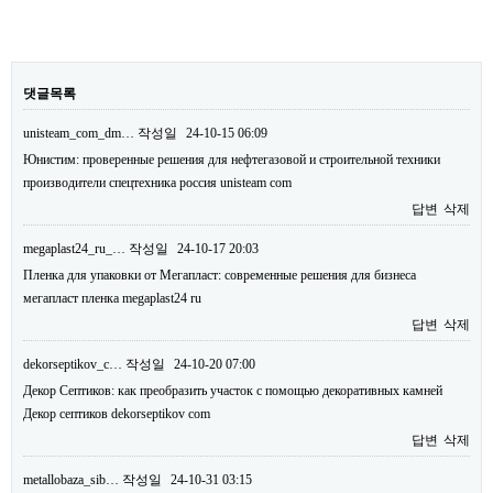
댓글목록
unisteam_com_dm…
작성일
24-10-15 06:09
Юнистим: проверенные решения для нефтегазовой и строительной техники
производители спецтехника россия unisteam com
답변
삭제
megaplast24_ru_…
작성일
24-10-17 20:03
Пленка для упаковки от Мегапласт: современные решения для бизнеса
мегапласт пленка megaplast24 ru
답변
삭제
dekorseptikov_c…
작성일
24-10-20 07:00
Декор Септиков: как преобразить участок с помощью декоративных камней
Декор септиков dekorseptikov com
답변
삭제
metallobaza_sib…
작성일
24-10-31 03:15