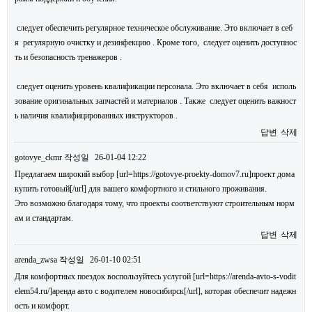
следует обеспечить регулярное техническое обслуживание. Это включает в себ
я регулярную очистку и дезинфекцию . Кроме того, следует оценить доступнос
ть и безопасность тренажеров .
следует оценить уровень квалификации персонала. Это включает в себя исполь
зование оригинальных запчастей и материалов . Также следует оценить важност
ь наличия квалифицированных инструкторов .
답변
삭제
gotovye_ckmr
작성일
26-01-04 12:22
Предлагаем широкий выбор [url=https://gotovye-proekty-domov7.ru]проект дома
купить готовый[/url] для вашего комфортного и стильного проживания.
Это возможно благодаря тому, что проекты соответствуют строительным норм
ам и стандартам.
답변
삭제
arenda_zwsa
작성일
26-01-10 02:51
Для комфортных поездок воспользуйтесь услугой [url=https://arenda-avto-s-vodit
elem54.ru/]аренда авто с водителем новосибирск[/url], которая обеспечит надежн
ость и комфорт.