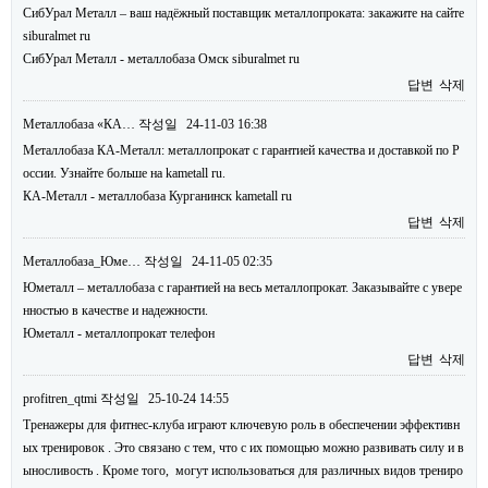
СибУрал Металл – ваш надёжный поставщик металлопроката: закажите на сайте
siburalmet ru
СибУрал Металл - металлобаза Омск siburalmet ru
답변
삭제
Металлобаза «КА…
작성일
24-11-03 16:38
Металлобаза КА-Металл: металлопрокат с гарантией качества и доставкой по Р
оссии. Узнайте больше на kametall ru.
КА-Металл - металлобаза Курганинск kametall ru
답변
삭제
Металлобаза_Юме…
작성일
24-11-05 02:35
Юметалл – металлобаза с гарантией на весь металлопрокат. Заказывайте с увере
нностью в качестве и надежности.
Юметалл - металлопрокат телефон
답변
삭제
profitren_qtmi
작성일
25-10-24 14:55
Тренажеры для фитнес-клуба играют ключевую роль в обеспечении эффективн
ых тренировок . Это связано с тем, что с их помощью можно развивать силу и в
ыносливость . Кроме того, могут использоваться для различных видов трениро