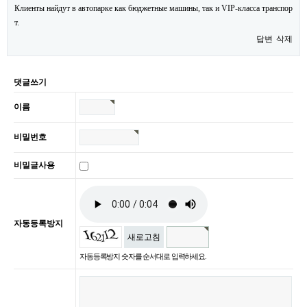
Клиенты найдут в автопарке как бюджетные машины, так и VIP-класса транспор
т.
답변
삭제
댓글쓰기
이름
비밀번호
비밀글사용
자동등록방지
새로고침
자동등록방지 숫자를 순서대로 입력하세요.