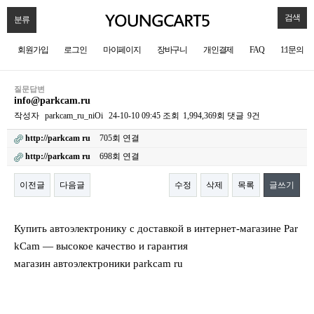
검색
분류
회원가입
로그인
마이페이지
장바구니
개인결제
FAQ
1:1문의
질문답변
info@parkcam.ru
작성자
parkcam_ru_niOi
24-10-10 09:45
조회
1,994,369회
댓글
9건
http://parkcam ru
705회 연결
http://parkcam ru
698회 연결
이전글
다음글
수정
삭제
목록
글쓰기
본문
Купить автоэлектронику с доставкой в интернет-магазине Par
kCam — высокое качество и гарантия
магазин автоэлектроники parkcam ru