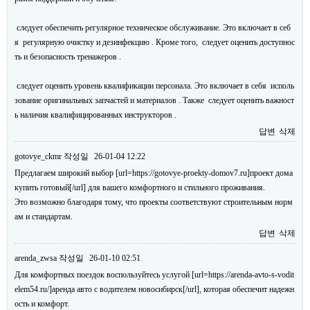
следует обеспечить регулярное техническое обслуживание. Это включает в себ
я регулярную очистку и дезинфекцию . Кроме того, следует оценить доступнос
ть и безопасность тренажеров .
следует оценить уровень квалификации персонала. Это включает в себя исполь
зование оригинальных запчастей и материалов . Также следует оценить важност
ь наличия квалифицированных инструкторов .
답변
삭제
gotovye_ckmr
작성일
26-01-04 12:22
Предлагаем широкий выбор [url=https://gotovye-proekty-domov7.ru]проект дома
купить готовый[/url] для вашего комфортного и стильного проживания.
Это возможно благодаря тому, что проекты соответствуют строительным норм
ам и стандартам.
답변
삭제
arenda_zwsa
작성일
26-01-10 02:51
Для комфортных поездок воспользуйтесь услугой [url=https://arenda-avto-s-vodit
elem54.ru/]аренда авто с водителем новосибирск[/url], которая обеспечит надежн
ость и комфорт.