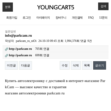
검색
분류
회원가입
로그인
마이페이지
장바구니
개인결제
FAQ
1:1문의
질문답변
info@parkcam.ru
작성자
parkcam_ru_niOi
24-10-10 09:45
조회
1,994,376회
댓글
9건
http://parkcam ru
705회 연결
http://parkcam ru
699회 연결
이전글
다음글
수정
삭제
목록
글쓰기
본문
Купить автоэлектронику с доставкой в интернет-магазине Par
kCam — высокое качество и гарантия
магазин автоэлектроники parkcam ru