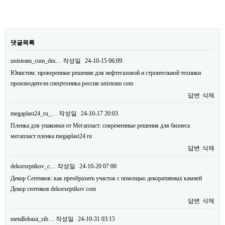
댓글목록
unisteam_com_dm…
작성일
24-10-15 06:09
Юнистим: проверенные решения для нефтегазовой и строительной техники
производители спецтехника россия unisteam com
답변
삭제
megaplast24_ru_…
작성일
24-10-17 20:03
Пленка для упаковки от Мегапласт: современные решения для бизнеса
мегапласт пленка megaplast24 ru
답변
삭제
dekorseptikov_c…
작성일
24-10-20 07:00
Декор Септиков: как преобразить участок с помощью декоративных камней
Декор септиков dekorseptikov com
답변
삭제
metallobaza_sib…
작성일
24-10-31 03:15