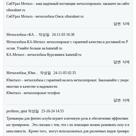
СибУрал Металл – ваш надёжный поставщик металлопроката: закажите на сайте
siburalmet ru
СибУрал Металл - металлобаза Омск siburalmet ru
답변
삭제
Металлобаза «КА…
작성일
24-11-03 16:38
Металлобаза КА-Металл: металлопрокат с гарантией качества и доставкой по Р
оссии. Узнайте больше на kametall ru.
КА-Металл - металлобаза Курганинск kametall ru
답변
삭제
Металлобаза_Юме…
작성일
24-11-05 02:35
Юметалл – металлобаза с гарантией на весь металлопрокат. Заказывайте с увере
нностью в качестве и надежности.
Юметалл - металлопрокат телефон
답변
삭제
profitren_qtmi
작성일
25-10-24 14:55
Тренажеры для фитнес-клуба играют ключевую роль в обеспечении эффективн
ых тренировок . Это связано с тем, что с их помощью можно развивать силу и в
ыносливость . Кроме того, могут использоваться для различных видов трениро