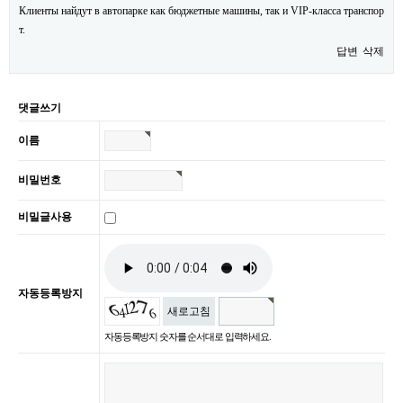
Клиенты найдут в автопарке как бюджетные машины, так и VIP-класса транспор
т.
답변
삭제
댓글쓰기
이름
비밀번호
비밀글사용
자동등록방지
새로고침
자동등록방지 숫자를 순서대로 입력하세요.