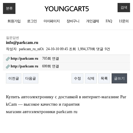
검색
분류
회원가입
로그인
마이페이지
장바구니
개인결제
FAQ
1:1문의
질문답변
info@parkcam.ru
작성자
parkcam_ru_niOi
24-10-10 09:45
조회
1,994,379회
댓글
9건
http://parkcam ru
705회 연결
http://parkcam ru
699회 연결
이전글
다음글
수정
삭제
목록
글쓰기
본문
Купить автоэлектронику с доставкой в интернет-магазине Par
kCam — высокое качество и гарантия
магазин автоэлектроники parkcam ru