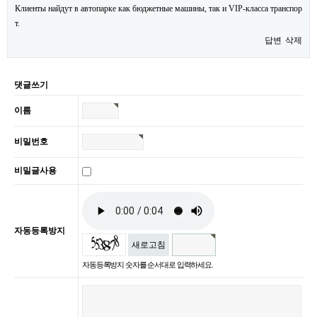
Клиенты найдут в автопарке как бюджетные машины, так и VIP-класса транспор
т.
답변
삭제
댓글쓰기
이름
비밀번호
비밀글사용
자동등록방지
새로고침
자동등록방지 숫자를 순서대로 입력하세요.