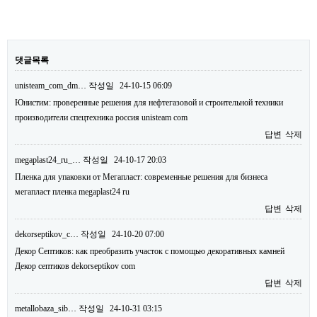
댓글목록
unisteam_com_dm…
작성일
24-10-15 06:09
Юнистим: проверенные решения для нефтегазовой и строительной техники
производители спецтехника россия unisteam com
답변
삭제
megaplast24_ru_…
작성일
24-10-17 20:03
Пленка для упаковки от Мегапласт: современные решения для бизнеса
мегапласт пленка megaplast24 ru
답변
삭제
dekorseptikov_c…
작성일
24-10-20 07:00
Декор Септиков: как преобразить участок с помощью декоративных камней
Декор септиков dekorseptikov com
답변
삭제
metallobaza_sib…
작성일
24-10-31 03:15