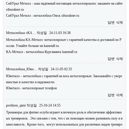
СибУрал Металл – ваш надёжный поставщик металлопроката: закажите на сайте
siburalmet ru
СибУрал Металл - металлобаза Омск siburalmet ru
답변
삭제
Металлобаза «КА…
작성일
24-11-03 16:38
Металлобаза КА-Металл: металлопрокат с гарантией качества и доставкой по Р
оссии. Узнайте больше на kametall ru.
КА-Металл - металлобаза Курганинск kametall ru
답변
삭제
Металлобаза_Юме…
작성일
24-11-05 02:35
Юметалл – металлобаза с гарантией на весь металлопрокат. Заказывайте с увере
нностью в качестве и надежности.
Юметалл - металлопрокат телефон
답변
삭제
profitren_qtmi
작성일
25-10-24 14:55
Тренажеры для фитнес-клуба играют ключевую роль в обеспечении эффективн
ых тренировок . Это связано с тем, что с их помощью можно развивать силу и в
ыносливость . Кроме того, могут использоваться для различных видов трениро