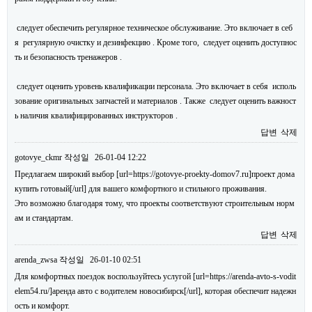
следует обеспечить регулярное техническое обслуживание. Это включает в себ
я регулярную очистку и дезинфекцию . Кроме того, следует оценить доступнос
ть и безопасность тренажеров .
следует оценить уровень квалификации персонала. Это включает в себя исполь
зование оригинальных запчастей и материалов . Также следует оценить важност
ь наличия квалифицированных инструкторов .
답변
삭제
gotovye_ckmr
작성일
26-01-04 12:22
Предлагаем широкий выбор [url=https://gotovye-proekty-domov7.ru]проект дома
купить готовый[/url] для вашего комфортного и стильного проживания.
Это возможно благодаря тому, что проекты соответствуют строительным норм
ам и стандартам.
답변
삭제
arenda_zwsa
작성일
26-01-10 02:51
Для комфортных поездок воспользуйтесь услугой [url=https://arenda-avto-s-vodit
elem54.ru/]аренда авто с водителем новосибирск[/url], которая обеспечит надежн
ость и комфорт.