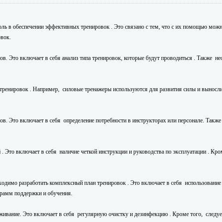
ь в обеспечении эффективных тренировок . Это связано с тем, что с их помощью можно
овок.
в. Это включает в себя анализ типа тренировок, которые будут проводиться . Также н
ренировок . Например, силовые тренажеры используются для развития силы и вынослив
ов. Это включает в себя определение потребности в инструкторах или персонале. Такж
 Это включает в себя наличие четкой инструкции и руководства по эксплуатации . Кро
одимо разработать комплексный план тренировок . Это включает в себя использование 
грамм поддержки и обучения.
живание. Это включает в себя регулярную очистку и дезинфекцию . Кроме того, следует