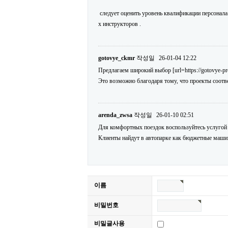
следует оценить уровень квалификации персонала
х инструкторов .
gotovye_ckmr
작성일
26-01-04 12:22
Предлагаем широкий выбор [url=https://gotovye-p
Это возможно благодаря тому, что проекты соотв
arenda_zwsa
작성일
26-01-10 02:51
Для комфортных поездок воспользуйтесь услугой [ur
Клиенты найдут в автопарке как бюджетные машин
이름
비밀번호
비밀글사용