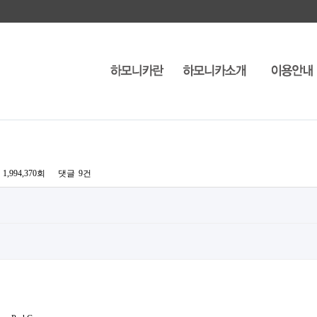
1,994,370회
댓글
9건