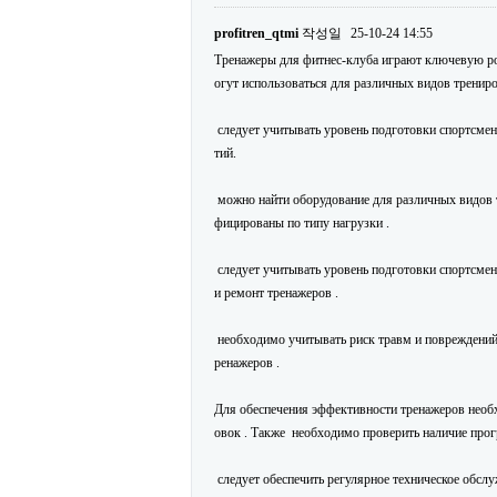
profitren_qtmi
작성일
25-10-24 14:55
Тренажеры для фитнес-клуба играют ключевую рол
огут использоваться для различных видов тренир
следует учитывать уровень подготовки спортсмено
тий.
можно найти оборудование для различных видов т
фицированы по типу нагрузки .
следует учитывать уровень подготовки спортсмен
и ремонт тренажеров .
необходимо учитывать риск травм и повреждений .
ренажеров .
Для обеспечения эффективности тренажеров необх
овок . Также необходимо проверить наличие про
следует обеспечить регулярное техническое обслу