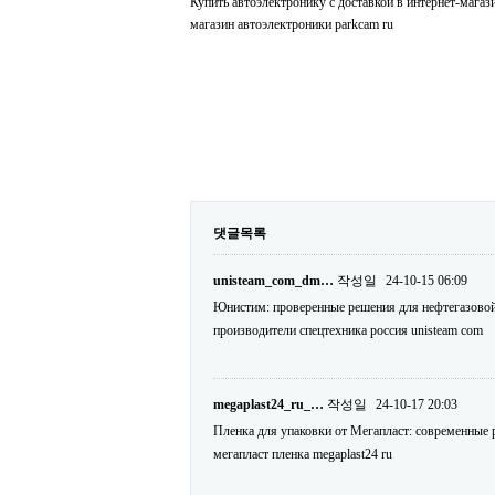
Купить автоэлектронику с доставкой в интернет-мага
магазин автоэлектроники parkcam ru
댓글목록
unisteam_com_dm…
작성일
24-10-15 06:09
Юнистим: проверенные решения для нефтегазовой
производители спецтехника россия unisteam com
megaplast24_ru_…
작성일
24-10-17 20:03
Пленка для упаковки от Мегапласт: современные 
мегапласт пленка megaplast24 ru