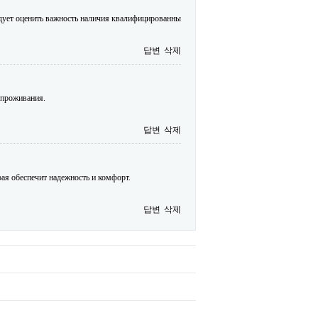
едует оценить важность наличия квалифицированны
답변
삭제
 проживания.
답변
삭제
орая обеспечит надежность и комфорт.
답변
삭제