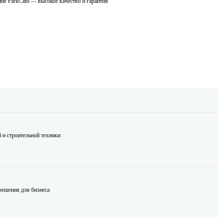
зине ParkCam — высокое качество и гарантия
 и строительной техники
решения для бизнеса