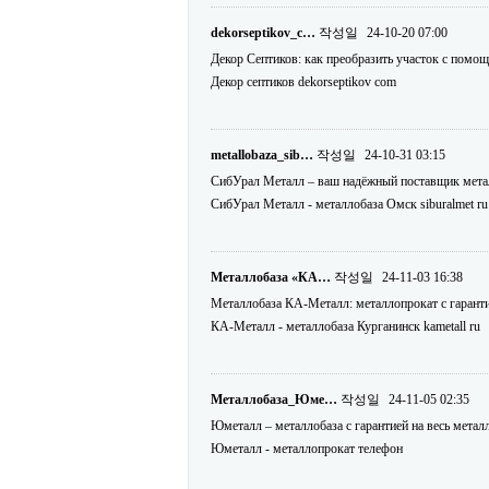
dekorseptikov_c…
작성일
24-10-20 07:00
Декор Септиков: как преобразить участок с помо
Декор септиков dekorseptikov com
metallobaza_sib…
작성일
24-10-31 03:15
СибУрал Металл – ваш надёжный поставщик металло
СибУрал Металл - металлобаза Омск siburalmet ru
Металлобаза «КА…
작성일
24-11-03 16:38
Металлобаза КА-Металл: металлопрокат с гарантией
КА-Металл - металлобаза Курганинск kametall ru
Металлобаза_Юме…
작성일
24-11-05 02:35
Юметалл – металлобаза с гарантией на весь металл
Юметалл - металлопрокат телефон