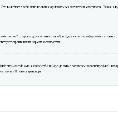
. Это включает в себя использование оригинальных запчастей и материалов . Также сл
roekty-domov7.ru]проект дома купить готовый[/url] для вашего комфортного и стильного
етствуют строительным нормам и стандартам.
l=https://arenda-avto-s-voditelem54.ru/]аренда авто с водителем новосибирск[/url], кот
ы, так и VIP-класса транспорт.