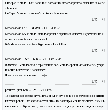
СибУрал Металл – ваш надёжный поставщик металлопроката: закажите на сайте
siburalmet ru
СибУрал Металл - металлобаза Омск siburalmet ru
답변
삭제
Металлобаза «КА…
작성일
24-11-03 16:38
Металлобаза КА-Металл: металлопрокат с гарантией качества и доставкой по Р
оссии. Узнайте больше на kametall ru.
КА-Металл - металлобаза Курганинск kametall ru
답변
삭제
Металлобаза_Юме…
작성일
24-11-05 02:35
Юметалл – металлобаза с гарантией на весь металлопрокат. Заказывайте с увере
нностью в качестве и надежности.
Юметалл - металлопрокат телефон
답변
삭제
profitren_qtmi
작성일
25-10-24 14:55
Тренажеры для фитнес-клуба играют ключевую роль в обеспечении эффективн
ых тренировок . Это связано с тем, что с их помощью можно развивать силу и в
ыносливость . Кроме того, могут использоваться для различных видов трениро