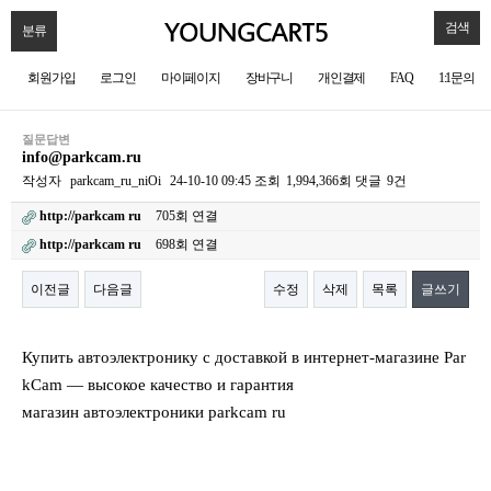
검색
분류
회원가입
로그인
마이페이지
장바구니
개인결제
FAQ
1:1문의
질문답변
info@parkcam.ru
작성자
parkcam_ru_niOi
24-10-10 09:45
조회
1,994,366회
댓글
9건
http://parkcam ru
705회 연결
http://parkcam ru
698회 연결
이전글
다음글
수정
삭제
목록
글쓰기
본문
Купить автоэлектронику с доставкой в интернет-магазине Par
kCam — высокое качество и гарантия
магазин автоэлектроники parkcam ru