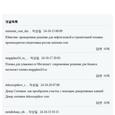
댓글목록
unisteam_com_dm…
작성일
24-10-15 06:09
Юнистим: проверенные решения для нефтегазовой и строительной техники
производители спецтехника россия unisteam com
답변
삭제
megaplast24_ru_…
작성일
24-10-17 20:03
Пленка для упаковки от Мегапласт: современные решения для бизнеса
мегапласт пленка megaplast24 ru
답변
삭제
dekorseptikov_c…
작성일
24-10-20 07:00
Декор Септиков: как преобразить участок с помощью декоративных камней
Декор септиков dekorseptikov com
답변
삭제
metallobaza_sib…
작성일
24-10-31 03:15