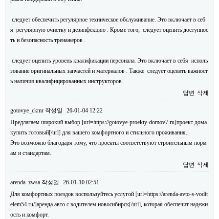
следует обеспечить регулярное техническое обслуживание. Это включает в себ
я регулярную очистку и дезинфекцию . Кроме того, следует оценить доступнос
ть и безопасность тренажеров .
следует оценить уровень квалификации персонала. Это включает в себя исполь
зование оригинальных запчастей и материалов . Также следует оценить важност
ь наличия квалифицированных инструкторов .
답변
삭제
gotovye_ckmr
작성일
26-01-04 12:22
Предлагаем широкий выбор [url=https://gotovye-proekty-domov7.ru]проект дома
купить готовый[/url] для вашего комфортного и стильного проживания.
Это возможно благодаря тому, что проекты соответствуют строительным норм
ам и стандартам.
답변
삭제
arenda_zwsa
작성일
26-01-10 02:51
Для комфортных поездок воспользуйтесь услугой [url=https://arenda-avto-s-vodit
elem54.ru/]аренда авто с водителем новосибирск[/url], которая обеспечит надежн
ость и комфорт.