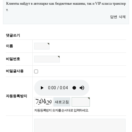
Клиенты найдут в автопарке как бюджетные машины, так и VIP-класса транспор
т.
답변
삭제
댓글쓰기
이름
비밀번호
비밀글사용
자동등록방지
새로고침
자동등록방지 숫자를 순서대로 입력하세요.