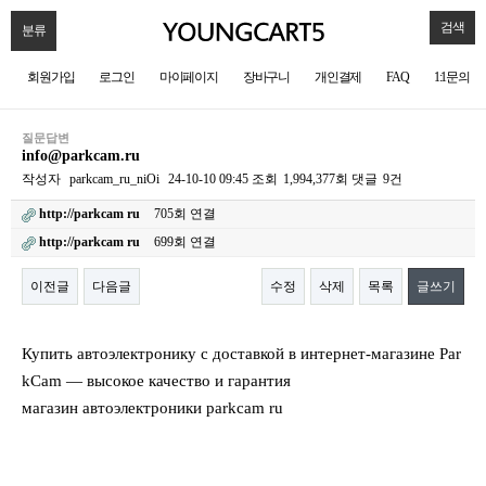
검색
분류
회원가입
로그인
마이페이지
장바구니
개인결제
FAQ
1:1문의
질문답변
info@parkcam.ru
작성자
parkcam_ru_niOi
24-10-10 09:45
조회
1,994,377회
댓글
9건
http://parkcam ru
705회 연결
http://parkcam ru
699회 연결
이전글
다음글
수정
삭제
목록
글쓰기
본문
Купить автоэлектронику с доставкой в интернет-магазине Par
kCam — высокое качество и гарантия
магазин автоэлектроники parkcam ru