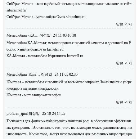
СибУрал Металл – ваш надёжный поставщик металлопроката: закажите на сайте
siburalmet ru
СибУрал Металл - металлобаза Омск siburalmet ru
답변
삭제
Металлобаза «КА…
작성일
24-11-03 16:38
Металлобаза КА-Металл: металлопрокат с гарантией качества и доставкой по Р
оссии. Узнайте больше на kametall ru.
КА-Металл - металлобаза Курганинск kametall ru
답변
삭제
Металлобаза_Юме…
작성일
24-11-05 02:35
Юметалл – металлобаза с гарантией на весь металлопрокат. Заказывайте с увере
нностью в качестве и надежности.
Юметалл - металлопрокат телефон
답변
삭제
profitren_qtmi
작성일
25-10-24 14:55
Тренажеры для фитнес-клуба играют ключевую роль в обеспечении эффективн
ых тренировок . Это связано с тем, что с их помощью можно развивать силу и в
ыносливость . Кроме того, могут использоваться для различных видов трениро