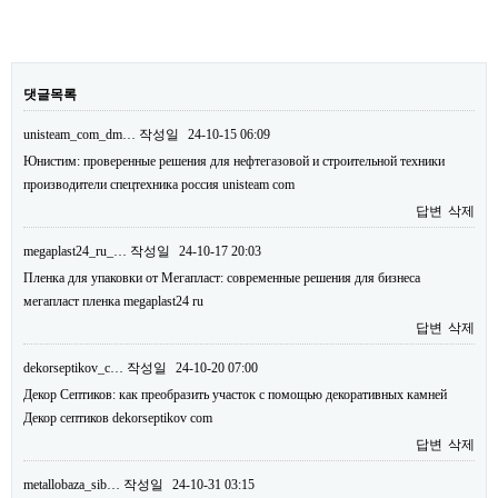
댓글목록
unisteam_com_dm…
작성일
24-10-15 06:09
Юнистим: проверенные решения для нефтегазовой и строительной техники
производители спецтехника россия unisteam com
답변
삭제
megaplast24_ru_…
작성일
24-10-17 20:03
Пленка для упаковки от Мегапласт: современные решения для бизнеса
мегапласт пленка megaplast24 ru
답변
삭제
dekorseptikov_c…
작성일
24-10-20 07:00
Декор Септиков: как преобразить участок с помощью декоративных камней
Декор септиков dekorseptikov com
답변
삭제
metallobaza_sib…
작성일
24-10-31 03:15