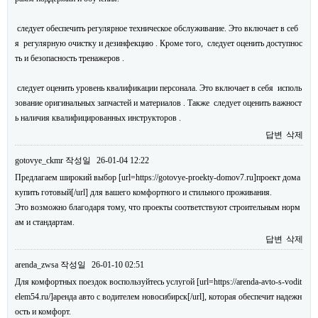
следует обеспечить регулярное техническое обслуживание. Это включает в себ
я регулярную очистку и дезинфекцию . Кроме того, следует оценить доступнос
ть и безопасность тренажеров .
следует оценить уровень квалификации персонала. Это включает в себя исполь
зование оригинальных запчастей и материалов . Также следует оценить важност
ь наличия квалифицированных инструкторов .
답변
삭제
gotovye_ckmr
작성일
26-01-04 12:22
Предлагаем широкий выбор [url=https://gotovye-proekty-domov7.ru]проект дома
купить готовый[/url] для вашего комфортного и стильного проживания.
Это возможно благодаря тому, что проекты соответствуют строительным норм
ам и стандартам.
답변
삭제
arenda_zwsa
작성일
26-01-10 02:51
Для комфортных поездок воспользуйтесь услугой [url=https://arenda-avto-s-vodit
elem54.ru/]аренда авто с водителем новосибирск[/url], которая обеспечит надежн
ость и комфорт.