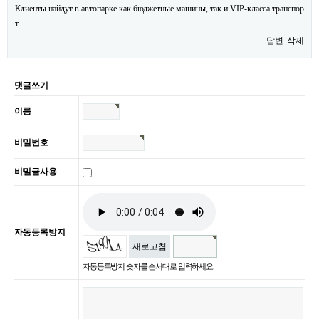
Клиенты найдут в автопарке как бюджетные машины, так и VIP-класса транспор
т.
답변
삭제
댓글쓰기
이름
비밀번호
비밀글사용
자동등록방지
새로고침
자동등록방지 숫자를 순서대로 입력하세요.