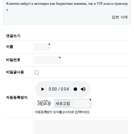
Клиенты найдут в автопарке как бюджетные машины, так и VIP-класса транспор
т.
답변
삭제
댓글쓰기
이름
비밀번호
비밀글사용
자동등록방지
새로고침
자동등록방지 숫자를 순서대로 입력하세요.