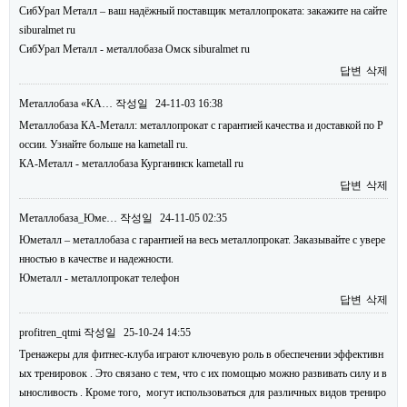
СибУрал Металл – ваш надёжный поставщик металлопроката: закажите на сайте
siburalmet ru
СибУрал Металл - металлобаза Омск siburalmet ru
답변
삭제
Металлобаза «КА…
작성일
24-11-03 16:38
Металлобаза КА-Металл: металлопрокат с гарантией качества и доставкой по Р
оссии. Узнайте больше на kametall ru.
КА-Металл - металлобаза Курганинск kametall ru
답변
삭제
Металлобаза_Юме…
작성일
24-11-05 02:35
Юметалл – металлобаза с гарантией на весь металлопрокат. Заказывайте с увере
нностью в качестве и надежности.
Юметалл - металлопрокат телефон
답변
삭제
profitren_qtmi
작성일
25-10-24 14:55
Тренажеры для фитнес-клуба играют ключевую роль в обеспечении эффективн
ых тренировок . Это связано с тем, что с их помощью можно развивать силу и в
ыносливость . Кроме того, могут использоваться для различных видов трениро