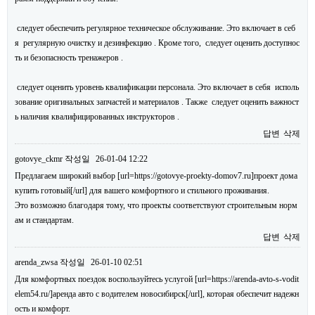
следует обеспечить регулярное техническое обслуживание. Это включает в себ
я регулярную очистку и дезинфекцию . Кроме того, следует оценить доступнос
ть и безопасность тренажеров .
следует оценить уровень квалификации персонала. Это включает в себя исполь
зование оригинальных запчастей и материалов . Также следует оценить важност
ь наличия квалифицированных инструкторов .
답변
삭제
gotovye_ckmr
작성일
26-01-04 12:22
Предлагаем широкий выбор [url=https://gotovye-proekty-domov7.ru]проект дома
купить готовый[/url] для вашего комфортного и стильного проживания.
Это возможно благодаря тому, что проекты соответствуют строительным норм
ам и стандартам.
답변
삭제
arenda_zwsa
작성일
26-01-10 02:51
Для комфортных поездок воспользуйтесь услугой [url=https://arenda-avto-s-vodit
elem54.ru/]аренда авто с водителем новосибирск[/url], которая обеспечит надежн
ость и комфорт.