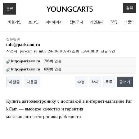
검색
분류
회원가입
로그인
마이페이지
장바구니
개인결제
FAQ
1:1문의
질문답변
info@parkcam.ru
작성자
parkcam_ru_niOi
24-10-10 09:45
조회
1,994,381회
댓글
9건
http://parkcam ru
705회 연결
http://parkcam ru
699회 연결
이전글
다음글
수정
삭제
목록
글쓰기
본문
Купить автоэлектронику с доставкой в интернет-магазине Par
kCam — высокое качество и гарантия
магазин автоэлектроники parkcam ru