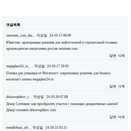
댓글목록
unisteam_com_dm…
작성일
24-10-15 06:09
Юнистим: проверенные решения для нефтегазовой и строительной техники
производители спецтехника россия unisteam com
답변
삭제
megaplast24_ru_…
작성일
24-10-17 20:03
Пленка для упаковки от Мегапласт: современные решения для бизнеса
мегапласт пленка megaplast24 ru
답변
삭제
dekorseptikov_c…
작성일
24-10-20 07:00
Декор Септиков: как преобразить участок с помощью декоративных камней
Декор септиков dekorseptikov com
답변
삭제
metallobaza_sib…
작성일
24-10-31 03:15