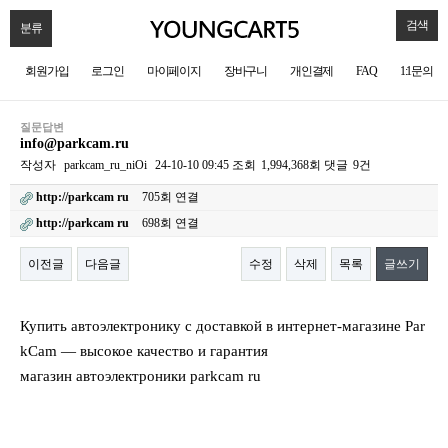
검색
분류
회원가입
로그인
마이페이지
장바구니
개인결제
FAQ
1:1문의
질문답변
info@parkcam.ru
작성자
parkcam_ru_niOi
24-10-10 09:45
조회
1,994,368회
댓글
9건
http://parkcam ru
705회 연결
http://parkcam ru
698회 연결
이전글
다음글
수정
삭제
목록
글쓰기
본문
Купить автоэлектронику с доставкой в интернет-магазине Par
kCam — высокое качество и гарантия
магазин автоэлектроники parkcam ru