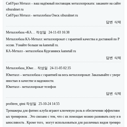
СибУрал Металл – ваш надёжный поставщик металлопроката: закажите на сайте
siburalmet ru
СибУрал Металл - металлобаза Омск siburalmet ru
답변
삭제
Металлобаза «КА…
작성일
24-11-03 16:38
Металлобаза КА-Металл: металлопрокат с гарантией качества и доставкой по Р
оссии. Узнайте больше на kametall ru.
КА-Металл - металлобаза Курганинск kametall ru
답변
삭제
Металлобаза_Юме…
작성일
24-11-05 02:35
Юметалл – металлобаза с гарантией на весь металлопрокат. Заказывайте с увере
нностью в качестве и надежности.
Юметалл - металлопрокат телефон
답변
삭제
profitren_qtmi
작성일
25-10-24 14:55
Тренажеры для фитнес-клуба играют ключевую роль в обеспечении эффективн
ых тренировок . Это связано с тем, что с их помощью можно развивать силу и в
ыносливость . Кроме того, могут использоваться для различных видов трениро