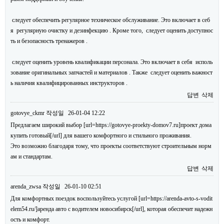
следует обеспечить регулярное техническое обслуживание. Это включает в себ
я регулярную очистку и дезинфекцию . Кроме того, следует оценить доступнос
ть и безопасность тренажеров .
следует оценить уровень квалификации персонала. Это включает в себя исполь
зование оригинальных запчастей и материалов . Также следует оценить важност
ь наличия квалифицированных инструкторов .
답변
삭제
gotovye_ckmr
작성일
26-01-04 12:22
Предлагаем широкий выбор [url=https://gotovye-proekty-domov7.ru]проект дома
купить готовый[/url] для вашего комфортного и стильного проживания.
Это возможно благодаря тому, что проекты соответствуют строительным норм
ам и стандартам.
답변
삭제
arenda_zwsa
작성일
26-01-10 02:51
Для комфортных поездок воспользуйтесь услугой [url=https://arenda-avto-s-vodit
elem54.ru/]аренда авто с водителем новосибирск[/url], которая обеспечит надежн
ость и комфорт.