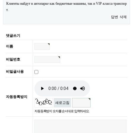
Клиенты найдут в автопарке как бюджетные машины, так и VIP-класса транспор
т.
답변
삭제
댓글쓰기
이름
비밀번호
비밀글사용
자동등록방지
새로고침
자동등록방지 숫자를 순서대로 입력하세요.