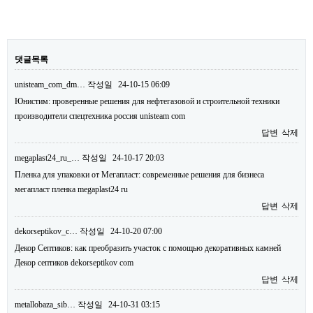
댓글목록
unisteam_com_dm…
작성일
24-10-15 06:09
Юнистим: проверенные решения для нефтегазовой и строительной техники
производители спецтехника россия unisteam com
답변
삭제
megaplast24_ru_…
작성일
24-10-17 20:03
Пленка для упаковки от Мегапласт: современные решения для бизнеса
мегапласт пленка megaplast24 ru
답변
삭제
dekorseptikov_c…
작성일
24-10-20 07:00
Декор Септиков: как преобразить участок с помощью декоративных камней
Декор септиков dekorseptikov com
답변
삭제
metallobaza_sib…
작성일
24-10-31 03:15