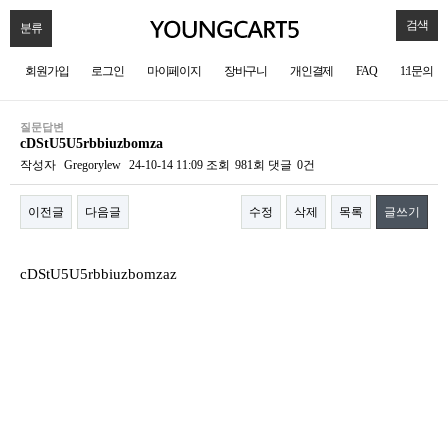
검색
분류
회원가입
로그인
마이페이지
장바구니
개인결제
FAQ
1:1문의
질문답변
cDStU5U5rbbiuzbomza
작성자
Gregorylew
24-10-14 11:09
조회
981회
댓글
0건
이전글
다음글
수정
삭제
목록
글쓰기
본문
cDStU5U5rbbiuzbomzaz