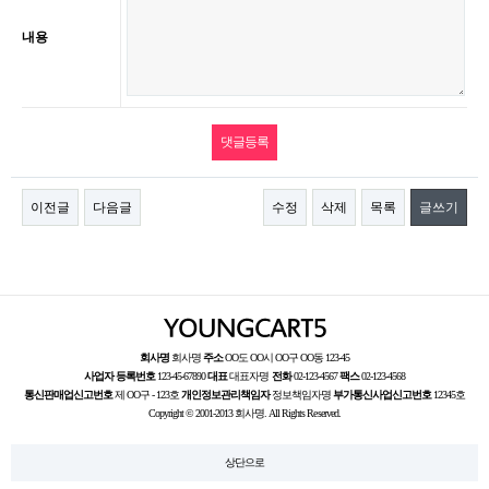
내용
이전글
다음글
수정
삭제
목록
글쓰기
회사명
회사명
주소
OO도 OO시 OO구 OO동 123-45
사업자 등록번호
123-45-67890
대표
대표자명
전화
02-123-4567
팩스
02-123-4568
통신판매업신고번호
제 OO구 - 123호
개인정보관리책임자
정보책임자명
부가통신사업신고번호
12345호
Copyright © 2001-2013 회사명. All Rights Reserved.
상단으로