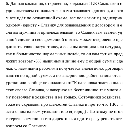
й. Данная компания, откровенно, кидальная! Г.К Самолькин с
удовольствием соглашается с вами заключить договор, а пото
м все идёт по отлаженной схеме, вас посылают к ( заднеприв
одному) юристу - Славику для ознакомления с договором и е
сли вы мужчина и привлекательный, то Славик вам взамен уд
ачной сделки и своевременной оплаты может откровенно пре
дложить свою пятую точку, а если вы женщина или натурал,
как и большинство нормальных людей, то он вам тут же пред
ложит возврат -5% наличными лично ему с общей суммы сде
лки. С наемными рабочими получается аналогично, договари
ваются по одной сумме, а по завершению работ начинаются
урезки или вообще не оплачивают.ГК наверняка знает о шало
стях своего Славика, и наверное не беспричинно так много е
му позволяет в хозяйстве и не только. Сотрудники хозяйства
тоже не скрывают про шалостей Славика и про то что Г.К . ч
асто с ним вдвоем уезжают типо в( город) . По этому не стои
т терять времени на ген директора, а идите сразу решать все
вопросы со Славиком