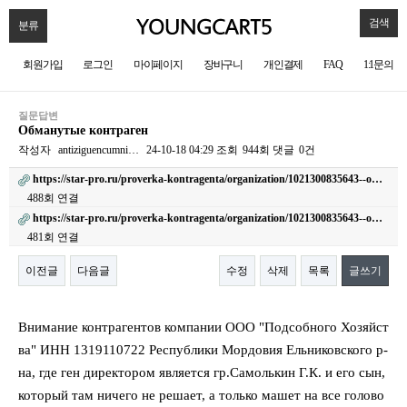
검색
분류
회원가입
로그인
마이페이지
장바구니
개인결제
FAQ
1:1문의
질문답변
Обманутые контраген
작성자
antiziguencumni…
24-10-18 04:29
조회
944회
댓글
0건
https://star-pro.ru/proverka-kontragenta/organization/1021300835643--o…
488회 연결
https://star-pro.ru/proverka-kontragenta/organization/1021300835643--o…
481회 연결
이전글
다음글
수정
삭제
목록
글쓰기
본문
Внимание контрагентов компании ООО "Подсобного Хозяйст
ва" ИНН 1319110722 Республики Мордовия Ельниковского р-
на, где ген директором является гр.Самолькин Г.К. и его сын,
который там ничего не решает, а только машет на все голово