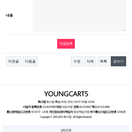
내용
이전글
다음글
수정
삭제
목록
글쓰기
회사명
회사명
주소
OO도 OO시 OO구 OO동 123-45
사업자 등록번호
123-45-67890
대표
대표자명
전화
02-123-4567
팩스
02-123-4568
통신판매업신고번호
제 OO구 - 123호
개인정보관리책임자
정보책임자명
부가통신사업신고번호
12345호
Copyright © 2001-2013 회사명. All Rights Reserved.
상단으로