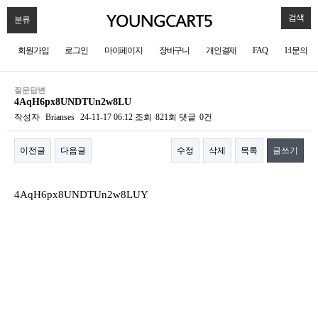
검색
분류
회원가입
로그인
마이페이지
장바구니
개인결제
FAQ
1:1문의
질문답변
4AqH6px8UNDTUn2w8LU
작성자
Brianses
24-11-17 06:12
조회
821회
댓글
0건
이전글
다음글
수정
삭제
목록
글쓰기
본문
4AqH6px8UNDTUn2w8LUY