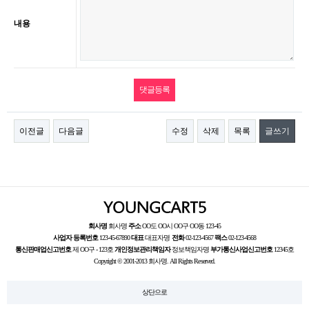
내용
이전글
다음글
수정
삭제
목록
글쓰기
회사명
회사명
주소
OO도 OO시 OO구 OO동 123-45
사업자 등록번호
123-45-67890
대표
대표자명
전화
02-123-4567
팩스
02-123-4568
통신판매업신고번호
제 OO구 - 123호
개인정보관리책임자
정보책임자명
부가통신사업신고번호
12345호
Copyright © 2001-2013 회사명. All Rights Reserved.
상단으로