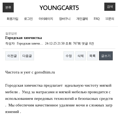
검색
분류
회원가입
로그인
마이페이지
장바구니
개인결제
FAQ
1:1문의
질문답변
Городская химчистка
작성자
Городская химчи…
24-12-25 21:50
조회
767회
댓글
0건
이전글
다음글
수정
삭제
목록
글쓰기
본문
Чистота и уют с gorodhim.ru
Городская химчистка предлагает идеальную чистоту мягкой
мебели . Уход за матрасами и мягкой мебелью проводится с
использованием передовых технологий и безопасных средств
. Мы обеспечим качественное удаление мочи и сложных загр
язнений .