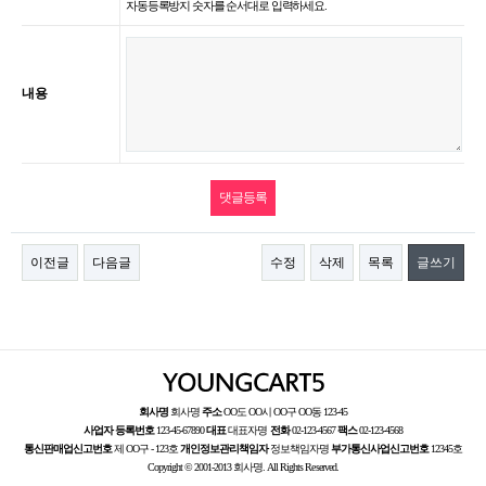
자동등록방지 숫자를 순서대로 입력하세요.
내용
이전글
다음글
수정
삭제
목록
글쓰기
회사명
회사명
주소
OO도 OO시 OO구 OO동 123-45
사업자 등록번호
123-45-67890
대표
대표자명
전화
02-123-4567
팩스
02-123-4568
통신판매업신고번호
제 OO구 - 123호
개인정보관리책임자
정보책임자명
부가통신사업신고번호
12345호
Copyright © 2001-2013 회사명. All Rights Reserved.