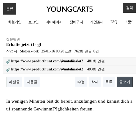
검색
분류
회원가입
로그인
마이페이지
장바구니
개인결제
FAQ
1:1문의
질문답변
Erhalte jetzt tГ¤gl
작성자
Slotpark-pek
25-01-16 00:26
조회
762회
댓글
0건
https://www.producthunt.com/@nataliiaslot2
481회 연결
https://www.producthunt.com/@nataliiaslot2
493회 연결
이전글
다음글
수정
삭제
목록
글쓰기
본문
In wenigen Minuten bist du bereit, anzufangen und kannst dich a
uf spannende GewinnmГ¶glichkeiten freuen.