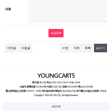
내용
이전글
다음글
수정
삭제
목록
글쓰기
회사명
회사명
주소
OO도 OO시 OO구 OO동 123-45
사업자 등록번호
123-45-67890
대표
대표자명
전화
02-123-4567
팩스
02-123-4568
통신판매업신고번호
제 OO구 - 123호
개인정보관리책임자
정보책임자명
부가통신사업신고번호
12345호
Copyright © 2001-2013 회사명. All Rights Reserved.
상단으로