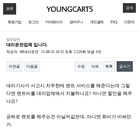
검색
분류
회원가입
로그인
마이페이지
장바구니
개인결제
FAQ
1:1문의
질문답변
대리운전업체 입니다.
작성자
88대리운전
15-08-31 16:51
조회
2,526회
댓글
0건
이전글
다음글
수정
삭제
목록
글쓰기
본문
대리기사가 사고시 차주한테 렌트 서비스를 해준다는데 그렇
다면 렌트비를 대리업체에서 지불하나요? 아니면 할인을 해주
나요?
공짜로 렌트를 해주는건 아닐꺼같은데..아니면 회비가 비싸던
가.